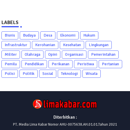
LABELS
Bisnis
Budaya
Desa
Ekonomi
Hukum
Infrastruktur
Kerohanian
Kesehatan
Lingkungan
Militer
Olahraga
Opini
Organisasi
Pemerintahan
Pemilu
Pendidikan
Perikanan
Peristiwa
Pertanian
Polisi
Politik
Sosial
Teknologi
Wisata
Diterbitkan :
PT. Media Lima Kabar Nomor AHU-0075638.AH.01.01.Tahun 2021