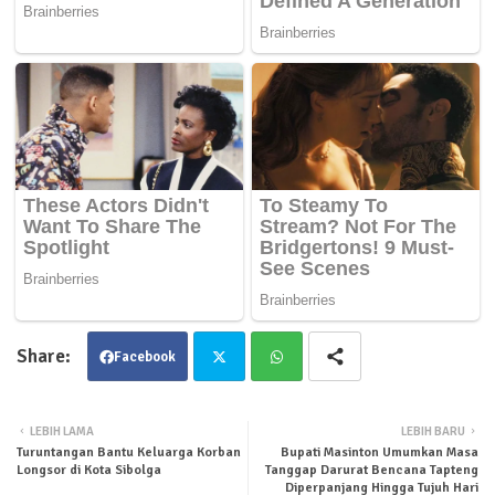
Facebook
Twit
Wha
LEBIH LAMA
LEBIH BARU
Turuntangan Bantu Keluarga Korban
Bupati Masinton Umumkan Masa
ter
tsa
Longsor di Kota Sibolga
Tanggap Darurat Bencana Tapteng
Diperpanjang Hingga Tujuh Hari