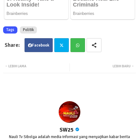
Tags
Politik
Facebook
Twit
Wha
LEBIH LAMA
LEBIH BARU
ter
tsa
pp
SW25
Nauli Tv Sibolga adalah media informasi yang menyajikan kabar berita