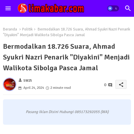
Beranda
Politik
Bermodalkan 18.726 Suara, Ahmad Syukri Nazri Penarik
"Diyakini" Menjadi Walikota Sibolga Pasca Jamal
Bermodalkan 18.726 Suara, Ahmad
Syukri Nazri Penarik "Diyakini" Menjadi
Walikota Sibolga Pasca Jamal
person
SW25
share
0
April 24, 2024
2 minute read
Pasang Iklan Disini Hubungi 085173292055 (WA)