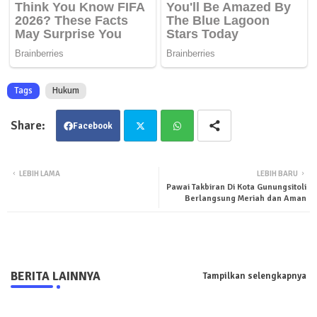
Tags
Hukum
Facebook
Twit
Wha
LEBIH LAMA
LEBIH BARU
Pawai Takbiran Di Kota Gunungsitoli
ter
tsa
Berlangsung Meriah dan Aman
pp
BERITA LAINNYA
Tampilkan selengkapnya