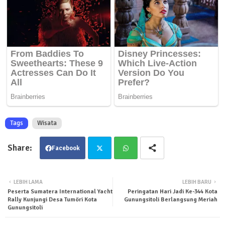
Tags
Wisata
Facebook
Twit
Wha
LEBIH LAMA
LEBIH BARU
Peserta Sumatera International Yacht
Peringatan Hari Jadi Ke-344 Kota
ter
tsa
Rally Kunjungi Desa Tumöri Kota
Gunungsitoli Berlangsung Meriah
Gunungsitoli
pp