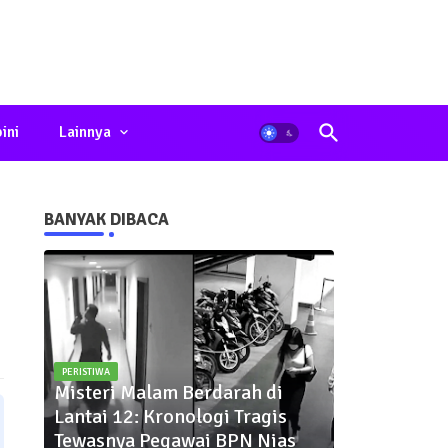
ini
Lainnya
BANYAK DIBACA
PERISTIWA
Misteri Malam Berdarah di
Lantai 12: Kronologi Tragis
Tewasnya Pegawai BPN Nias