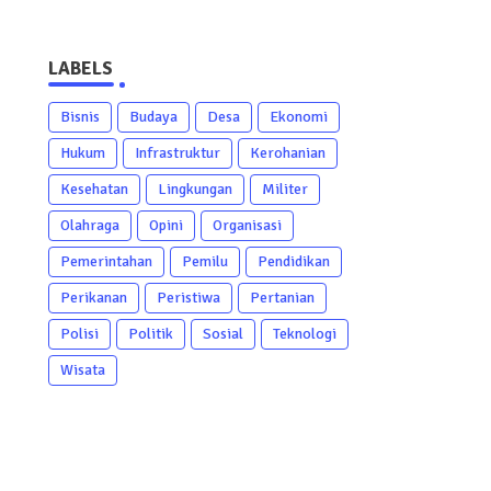
LABELS
Bisnis
Budaya
Desa
Ekonomi
Hukum
Infrastruktur
Kerohanian
Kesehatan
Lingkungan
Militer
Olahraga
Opini
Organisasi
Pemerintahan
Pemilu
Pendidikan
Perikanan
Peristiwa
Pertanian
Polisi
Politik
Sosial
Teknologi
Wisata