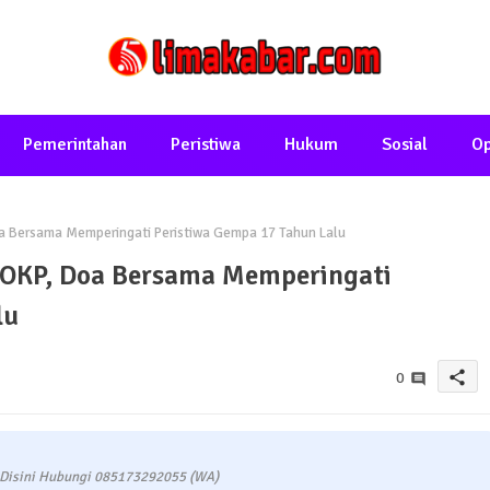
Pemerintahan
Peristiwa
Hukum
Sosial
Op
a Bersama Memperingati Peristiwa Gempa 17 Tahun Lalu
 OKP, Doa Bersama Memperingati
lu
share
0
 Disini Hubungi 085173292055 (WA)