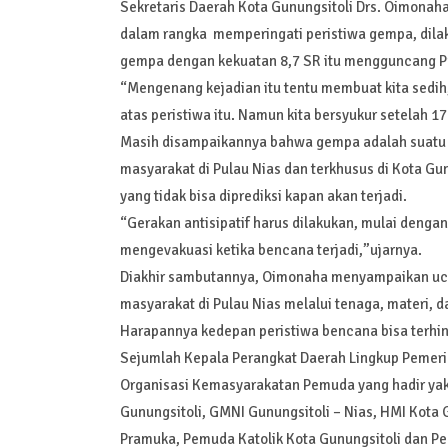
Sekretaris Daerah Kota Gunungsitoli Drs. Oimo
dalam rangka memperingati peristiwa gempa, dilak
gempa dengan kekuatan 8,7 SR itu mengguncang Pu
“Mengenang kejadian itu tentu membuat kita sedih,
atas peristiwa itu. Namun kita bersyukur setelah 17
Masih disampaikannya bahwa gempa adalah suatu ke
masyarakat di Pulau Nias dan terkhusus di Kota G
yang tidak bisa diprediksi kapan akan terjadi.
“Gerakan antisipatif harus dilakukan, mulai deng
mengevakuasi ketika bencana terjadi,”ujarnya.
Diakhir sambutannya, Oimonaha menyampaikan ucap
masyarakat di Pulau Nias melalui tenaga, materi, 
Harapannya kedepan peristiwa bencana bisa terhind
Sejumlah Kepala Perangkat Daerah Lingkup Pemerin
Organisasi Kemasyarakatan Pemuda yang hadir yakn
Gunungsitoli, GMNI Gunungsitoli – Nias, HMI Kota
Pramuka, Pemuda Katolik Kota Gunungsitoli dan P