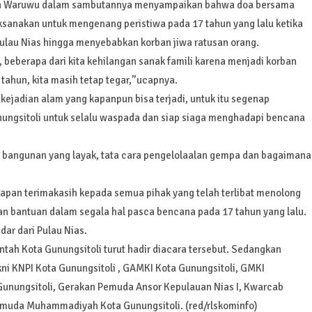
naha Waruwu dalam sambutannya menyampaikan bahwa doa bersama
sanakan untuk mengenang peristiwa pada 17 tahun yang lalu ketika
lau Nias hingga menyebabkan korban jiwa ratusan orang.
 beberapa dari kita kehilangan sanak famili karena menjadi korban
 tahun, kita masih tetap tegar,”ucapnya.
jadian alam yang kapanpun bisa terjadi, untuk itu segenap
unungsitoli untuk selalu waspada dan siap siaga menghadapi bencana
an bangunan yang layak, tata cara pengelolaalan gempa dan bagaimana
an terimakasih kepada semua pihak yang telah terlibat menolong
dan bantuan dalam segala hal pasca bencana pada 17 tahun yang lalu.
ar dari Pulau Nias.
tah Kota Gunungsitoli turut hadir diacara tersebut. Sedangkan
i KNPI Kota Gunungsitoli , GAMKI Kota Gunungsitoli, GMKI
 Gunungsitoli, Gerakan Pemuda Ansor Kepulauan Nias I, Kwarcab
emuda Muhammadiyah Kota Gunungsitoli. (red/rlskominfo)