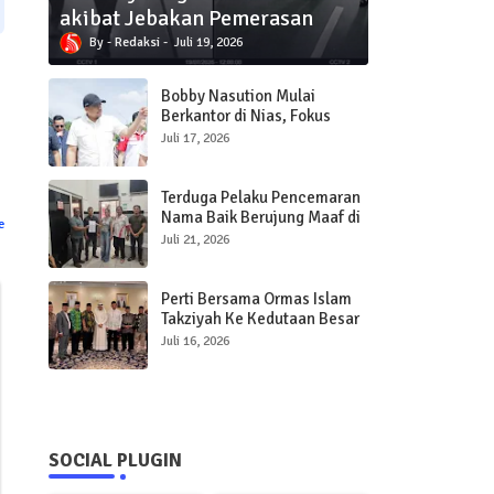
akibat Jebakan Pemerasan
Redaksi
Juli 19, 2026
Bobby Nasution Mulai
Berkantor di Nias, Fokus
Percepat Pembangunan
Juli 17, 2026
Infrastruktur dan Pelayanan
Publik
Terduga Pelaku Pencemaran
Nama Baik Berujung Maaf di
e
Polres Sibolga
Juli 21, 2026
Perti Bersama Ormas Islam
Takziyah Ke Kedutaan Besar
Qatar
Juli 16, 2026
SOCIAL PLUGIN