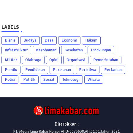
LABELS
Bisnis
Budaya
Desa
Ekonomi
Hukum
Infrastruktur
Kerohanian
Kesehatan
Lingkungan
Militer
Olahraga
Opini
Organisasi
Pemerintahan
Pemilu
Pendidikan
Perikanan
Peristiwa
Pertanian
Polisi
Politik
Sosial
Teknologi
Wisata
Diterbitkan :
PT. Media Lima Kabar Nomor AHU-0075638.AH.01.01.Tahun 2021