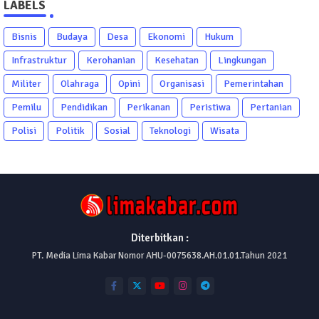
LABELS
Bisnis
Budaya
Desa
Ekonomi
Hukum
Infrastruktur
Kerohanian
Kesehatan
Lingkungan
Militer
Olahraga
Opini
Organisasi
Pemerintahan
Pemilu
Pendidikan
Perikanan
Peristiwa
Pertanian
Polisi
Politik
Sosial
Teknologi
Wisata
Diterbitkan :
PT. Media Lima Kabar Nomor AHU-0075638.AH.01.01.Tahun 2021