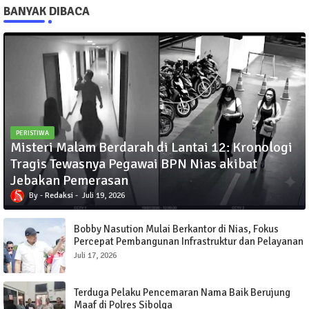
BANYAK DIBACA
PERISTIWA
Misteri Malam Berdarah di Lantai 12: Kronologi
Tragis Tewasnya Pegawai BPN Nias akibat
Jebakan Pemerasan
Redaksi
Juli 19, 2026
Bobby Nasution Mulai Berkantor di Nias, Fokus
Percepat Pembangunan Infrastruktur dan Pelayanan
Publik
Juli 17, 2026
Terduga Pelaku Pencemaran Nama Baik Berujung
Maaf di Polres Sibolga