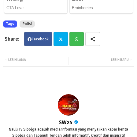
Tags
Polisi
Facebook
Twit
Wha
LEBIH LAMA
LEBIH BARU
ter
tsa
pp
SW25
Nauli Tv Sibolga adalah media informasi yang menyajikan kabar berita
Sibolga dan Tapanuli Tengah lebih informatif, kreatif dan inspiratif