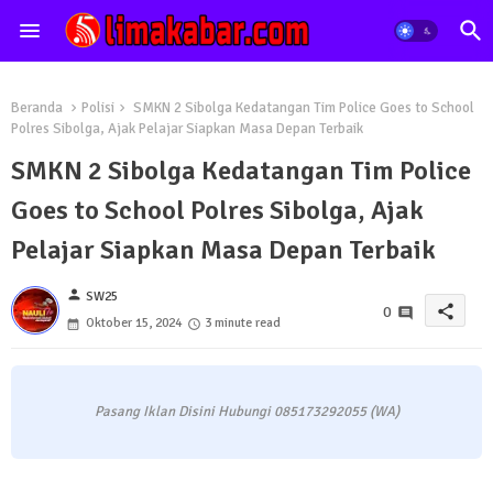
Beranda
Polisi
SMKN 2 Sibolga Kedatangan Tim Police Goes to School
Polres Sibolga, Ajak Pelajar Siapkan Masa Depan Terbaik
SMKN 2 Sibolga Kedatangan Tim Police
Goes to School Polres Sibolga, Ajak
Pelajar Siapkan Masa Depan Terbaik
person
SW25
share
0
Oktober 15, 2024
3 minute read
Pasang Iklan Disini Hubungi 085173292055 (WA)