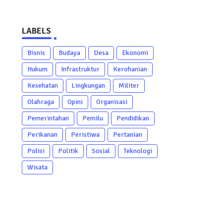
LABELS
Bisnis
Budaya
Desa
Ekonomi
Hukum
Infrastruktur
Kerohanian
Kesehatan
Lingkungan
Militer
Olahraga
Opini
Organisasi
Pemerintahan
Pemilu
Pendidikan
Perikanan
Peristiwa
Pertanian
Polisi
Politik
Sosial
Teknologi
Wisata