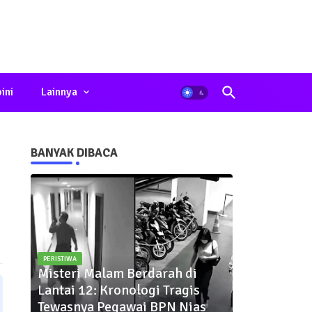
ini
Lainnya
BANYAK DIBACA
PERISTIWA
Misteri Malam Berdarah di
Lantai 12: Kronologi Tragis
Tewasnya Pegawai BPN Nias