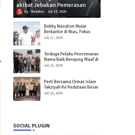
akibat Jebakan Pemerasan
Redaksi
Juli 19, 2026
Bobby Nasution Mulai
Berkantor di Nias, Fokus
Percepat Pembangunan
Juli 17, 2026
Infrastruktur dan Pelayanan
Publik
Terduga Pelaku Pencemaran
Nama Baik Berujung Maaf di
e
Polres Sibolga
Juli 21, 2026
Perti Bersama Ormas Islam
Takziyah Ke Kedutaan Besar
Qatar
Juli 16, 2026
SOCIAL PLUGIN