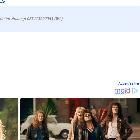
ES
 Disini Hubungi 085173292055 (WA)
Advertise her