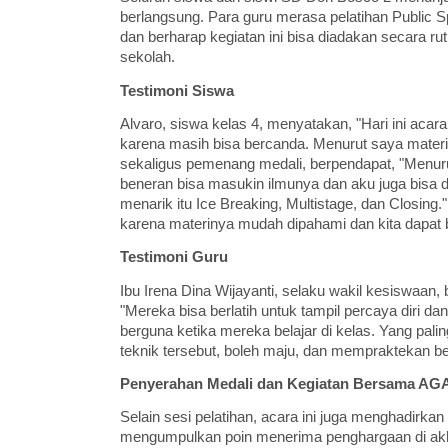
berlangsung. Para guru merasa pelatihan Public S
dan berharap kegiatan ini bisa diadakan secara ru
sekolah.
Testimoni Siswa
Alvaro, siswa kelas 4, menyatakan, "Hari ini acara
karena masih bisa bercanda. Menurut saya materin
sekaligus pemenang medali, berpendapat, "Menuru
beneran bisa masukin ilmunya dan aku juga bisa d
menarik itu Ice Breaking, Multistage, dan Closing.
karena materinya mudah dipahami dan kita dapat 
Testimoni Guru
Ibu Irena Dina Wijayanti, selaku wakil kesiswaan
"Mereka bisa berlatih untuk tampil percaya diri da
berguna ketika mereka belajar di kelas. Yang pa
teknik tersebut, boleh maju, dan mempraktekan be
Penyerahan Medali dan Kegiatan Bersama AG
Selain sesi pelatihan, acara ini juga menghadirka
mengumpulkan poin menerima penghargaan di akhir