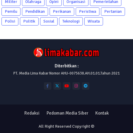
Militer
Olahraga
Opini
Organisasi
Pemerintahan
Pemilu
Pendidikan
Perikanan
Peristiwa
Pertanian
Polisi
Politik
Sosial
Teknologi
Wisata
Diterbitkan :
PT. Media Lima Kabar Nomor AHU-0075638.AH.01.01.Tahun 2021
Redaksi
Pedoman Media Siber
Kontak
All Right Reserved Copyright ©