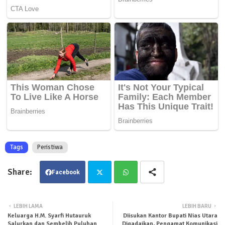
Tags
Peristiwa
Facebook
Twit
Wha
LEBIH LAMA
LEBIH BARU
Keluarga H.M. Syarfi Hutauruk
Diisukan Kantor Bupati Nias Utara
ter
tsa
Salurkan dan Sembelih Puluhan
Digadaikan, Pengamat Komunikasi