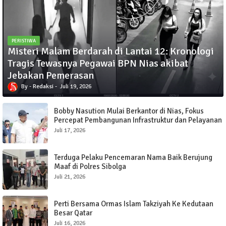
PERISTIWA
Misteri Malam Berdarah di Lantai 12: Kronologi
Tragis Tewasnya Pegawai BPN Nias akibat
Jebakan Pemerasan
Redaksi
Juli 19, 2026
Bobby Nasution Mulai Berkantor di Nias, Fokus
Percepat Pembangunan Infrastruktur dan Pelayanan
Publik
Juli 17, 2026
Terduga Pelaku Pencemaran Nama Baik Berujung
Maaf di Polres Sibolga
Juli 21, 2026
Perti Bersama Ormas Islam Takziyah Ke Kedutaan
Besar Qatar
Juli 16, 2026