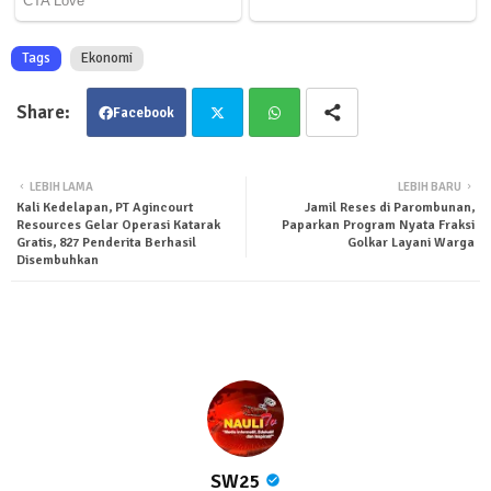
Tags
Ekonomi
Facebook
Twit
Wha
LEBIH LAMA
LEBIH BARU
Kali Kedelapan, PT Agincourt
Jamil Reses di Parombunan,
ter
tsa
Resources Gelar Operasi Katarak
Paparkan Program Nyata Fraksi
Gratis, 827 Penderita Berhasil
Golkar Layani Warga
Disembuhkan
pp
SW25