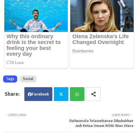
Tags
Sosial
Facebook
Twit
Wha
LEBIH LAMA
LEBIH BARU
Daliwanolo Telaumbanua Dikukuhkan
ter
tsa
Jadi Ketua Umum KONI Nias Utara
pp