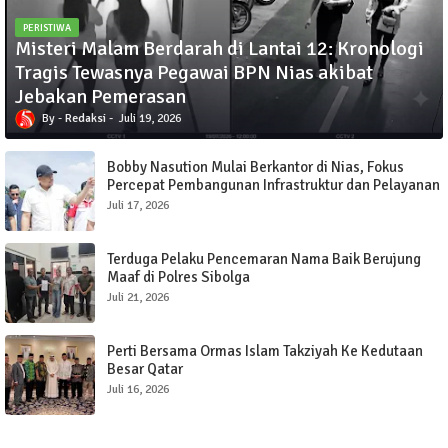
PERISTIWA
Misteri Malam Berdarah di Lantai 12: Kronologi
Tragis Tewasnya Pegawai BPN Nias akibat
Jebakan Pemerasan
Redaksi
Juli 19, 2026
Bobby Nasution Mulai Berkantor di Nias, Fokus
Percepat Pembangunan Infrastruktur dan Pelayanan
Publik
Juli 17, 2026
Terduga Pelaku Pencemaran Nama Baik Berujung
Maaf di Polres Sibolga
Juli 21, 2026
Perti Bersama Ormas Islam Takziyah Ke Kedutaan
Besar Qatar
Juli 16, 2026