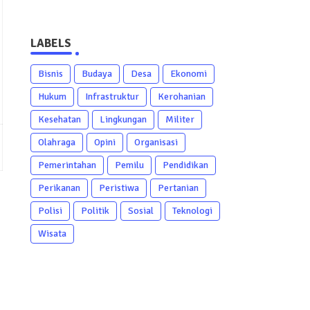
LABELS
Bisnis
Budaya
Desa
Ekonomi
Hukum
Infrastruktur
Kerohanian
Kesehatan
Lingkungan
Militer
Olahraga
Opini
Organisasi
Pemerintahan
Pemilu
Pendidikan
Perikanan
Peristiwa
Pertanian
Polisi
Politik
Sosial
Teknologi
Wisata