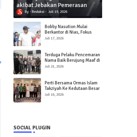
akibat Jebakan Pemerasan
Redaksi
Juli 19, 2026
Bobby Nasution Mulai
Berkantor di Nias, Fokus
Percepat Pembangunan
Juli 17, 2026
Infrastruktur dan Pelayanan
Publik
Terduga Pelaku Pencemaran
Nama Baik Berujung Maaf di
e
Polres Sibolga
Juli 21, 2026
Perti Bersama Ormas Islam
Takziyah Ke Kedutaan Besar
Qatar
Juli 16, 2026
SOCIAL PLUGIN