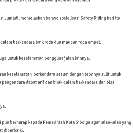
ibekali praktek berkendara yang baik dan nyaman
si Jumadil menjelaskan bahwa sosialisasi Safety Riding hari itu
 dalam berkendara baik roda dua maupun roda empat.
 juga untuk keselamatan pengguna jalan lainnya.
an keselamatan berkendara sesuai dengan teorinya sulit untuk
 pengendara dapat arif dan bijak dalam berkendara dan bisa
nya.
ni pun berharap kepada Pemerintah Kota Sibolga agar jalan-jalan yang
t diperbaiki.