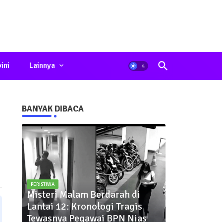
ini
Lainnya
BANYAK DIBACA
PERISTIWA
Misteri Malam Berdarah di
Lantai 12: Kronologi Tragis
Tewasnya Pegawai BPN Nias