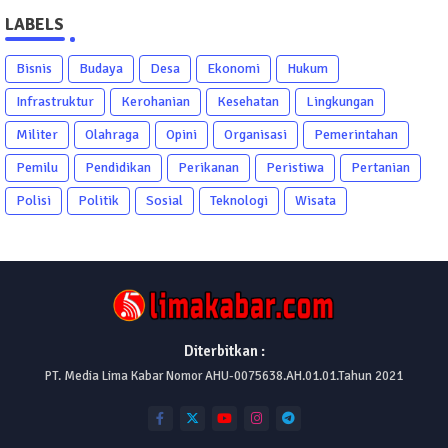
LABELS
Bisnis
Budaya
Desa
Ekonomi
Hukum
Infrastruktur
Kerohanian
Kesehatan
Lingkungan
Militer
Olahraga
Opini
Organisasi
Pemerintahan
Pemilu
Pendidikan
Perikanan
Peristiwa
Pertanian
Polisi
Politik
Sosial
Teknologi
Wisata
Diterbitkan :
PT. Media Lima Kabar Nomor AHU-0075638.AH.01.01.Tahun 2021