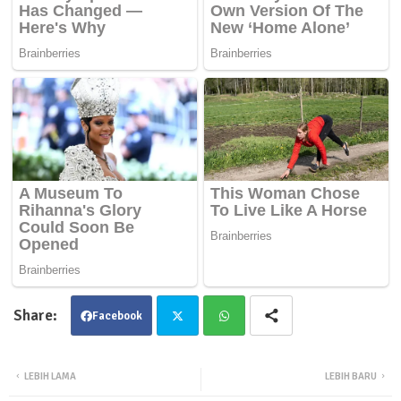
Facebook
Twit
Wha
LEBIH LAMA
LEBIH BARU
ter
tsa