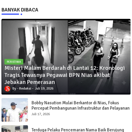
BANYAK DIBACA
PERISTIWA
Misteri Malam Berdarah di Lantai 12: Kronologi
Tragis Tewasnya Pegawai BPN Nias akibat
Jebakan Pemerasan
Redaksi
Juli 19, 2026
Bobby Nasution Mulai Berkantor di Nias, Fokus
Percepat Pembangunan Infrastruktur dan Pelayanan
Publik
Juli 17, 2026
Terduga Pelaku Pencemaran Nama Baik Berujung