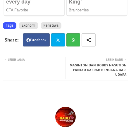
Tags
Ekonomi
Peristiwa
Facebook
Twit
Wha
LEBIH LAMA
LEBIH BARU
MASINTON DAN BOBBY NASUTION
ter
tsa
PANTAU DAERAH BENCANA DARI
UDARA
pp