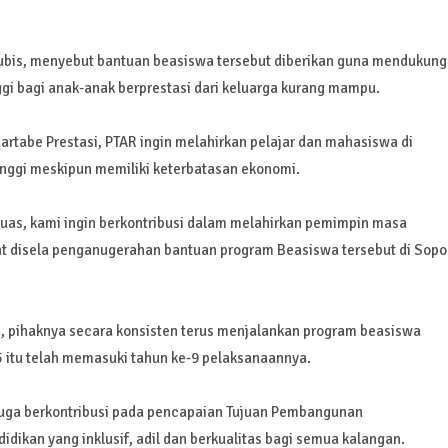
ubis, menyebut bantuan beasiswa tersebut diberikan guna mendukung
ggi bagi anak-anak berprestasi dari keluarga kurang mampu.
tabe Prestasi, PTAR ingin melahirkan pelajar dan mahasiswa di
inggi meskipun memiliki keterbatasan ekonomi.
uas, kami ingin berkontribusi dalam melahirkan pemimpin masa
at disela penganugerahan bantuan program Beasiswa tersebut di Sopo
ah, pihaknya secara konsisten terus menjalankan program beasiswa
 itu telah memasuki tahun ke-9 pelaksanaannya.
i juga berkontribusi pada pencapaian Tujuan Pembangunan
dikan yang inklusif, adil dan berkualitas bagi semua kalangan.