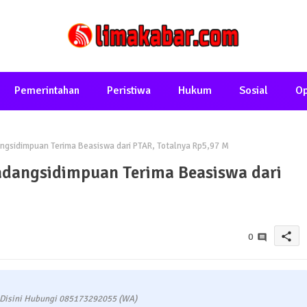
Pemerintahan
Peristiwa
Hukum
Sosial
Op
angsidimpuan Terima Beasiswa dari PTAR, Totalnya Rp5,97 M
Padangsidimpuan Terima Beasiswa dari
share
0
 Disini Hubungi 085173292055 (WA)