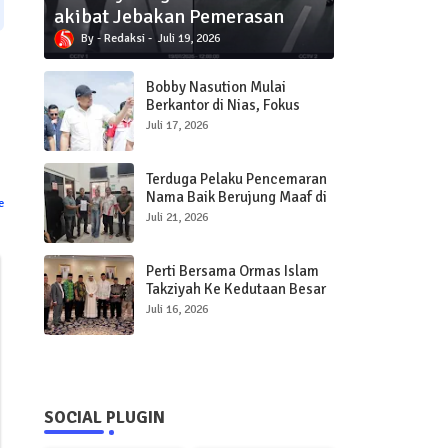
akibat Jebakan Pemerasan
Redaksi
Juli 19, 2026
Bobby Nasution Mulai
Berkantor di Nias, Fokus
Percepat Pembangunan
Juli 17, 2026
Infrastruktur dan Pelayanan
Publik
Terduga Pelaku Pencemaran
Nama Baik Berujung Maaf di
e
Polres Sibolga
Juli 21, 2026
Perti Bersama Ormas Islam
Takziyah Ke Kedutaan Besar
Qatar
Juli 16, 2026
SOCIAL PLUGIN