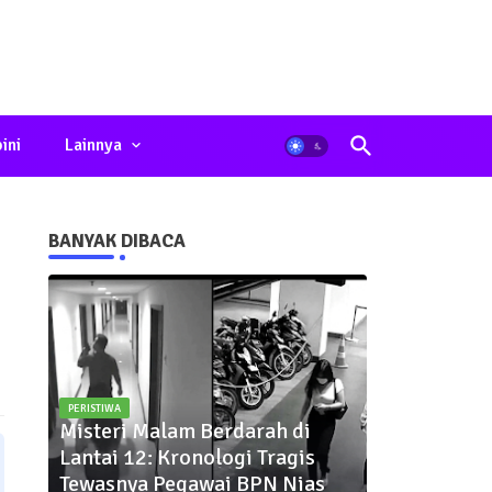
ini
Lainnya
BANYAK DIBACA
PERISTIWA
Misteri Malam Berdarah di
Lantai 12: Kronologi Tragis
Tewasnya Pegawai BPN Nias