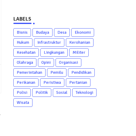
LABELS
Bisnis
Budaya
Desa
Ekonomi
Hukum
Infrastruktur
Kerohanian
Kesehatan
Lingkungan
Militer
Olahraga
Opini
Organisasi
Pemerintahan
Pemilu
Pendidikan
Perikanan
Peristiwa
Pertanian
Polisi
Politik
Sosial
Teknologi
Wisata
.