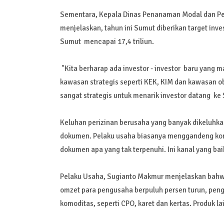
Sementara, Kepala Dinas Penanaman Modal dan Pel
menjelaskan, tahun ini Sumut diberikan target investa
Sumut mencapai 17,4 triliun.
"Kita berharap ada investor - investor baru yang m
kawasan strategis seperti KEK, KIM dan kawasan ob
sangat strategis untuk menarik investor datang ke
Keluhan perizinan berusaha yang banyak dikeluhk
dokumen. Pelaku usaha biasanya menggandeng kons
dokumen apa yang tak terpenuhi. Ini kanal yang ba
Pelaku Usaha, Sugianto Makmur menjelaskan bahwa sa
omzet para pengusaha berpuluh persen turun, peng
komoditas, seperti CPO, karet dan kertas. Produk l