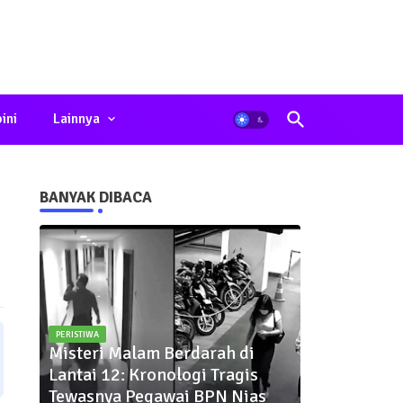
ini
Lainnya
BANYAK DIBACA
PERISTIWA
Misteri Malam Berdarah di
Lantai 12: Kronologi Tragis
Tewasnya Pegawai BPN Nias