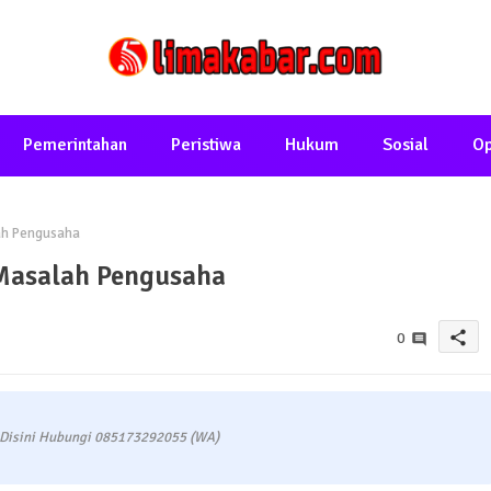
Pemerintahan
Peristiwa
Hukum
Sosial
Op
ah Pengusaha
Masalah Pengusaha
share
0
 Disini Hubungi 085173292055 (WA)