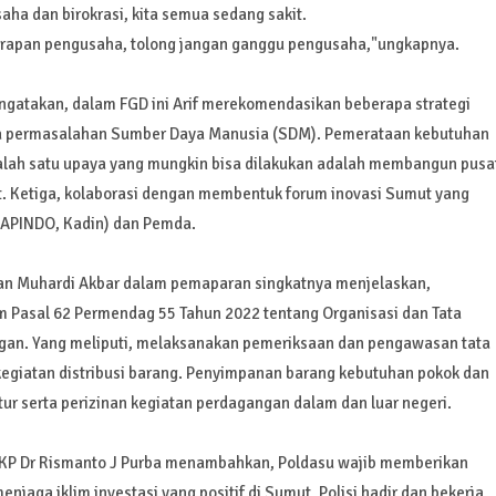
ha dan birokrasi, kita semua sedang sakit.
arapan pengusaha, tolong jangan ganggu pengusaha,"ungkapnya.
atakan, dalam FGD ini Arif merekomendasikan beberapa strategi
a permasalahan Sumber Daya Manusia (SDM). Pemerataan kebutuhan
salah satu upaya yang mungkin bisa dilakukan adalah membangun pusa
. Ketiga, kolaborasi dengan membentuk forum inovasi Sumut yang
(APINDO, Kadin) dan Pemda.
an Muhardi Akbar dalam pemaparan singkatnya menjelaskan,
Pasal 62 Permendag 55 Tahun 2022 tentang Organisasi dan Tata
ngan. Yang meliputi, melaksanakan pemeriksaan dan pengawasan tata
egiatan distribusi barang. Penyimpanan barang kebutuhan pokok dan
ur serta perizinan kegiatan perdagangan dalam dan luar negeri.
su, AKP Dr Rismanto J Purba menambahkan, Poldasu wajib memberikan
aga iklim investasi yang positif di Sumut. Polisi hadir dan bekerja