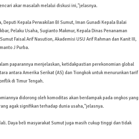
cari akar masalah melalui diskusi ini,"jelasnya.
, Deputi Kepala Perwakilan BI Sumut, Iman Gunadi Kepala Balai
kbar, Pelaku Usaha, Sugianto Makmur, Kepala Dinas Penanaman
umut Faisal Arif Nasution, Akademisi USU Arif Rahman dan Kanit III,
ismanto J Purba.
dalam paparannya menjelaskan, ketidakpastian perekonomian global
ra antara Amerika Serikat (AS) dan Tiongkok untuk menurunkan tarif
nflik di Timur Tengah.
omiannya didorong oleh komoditas akan berdampak pada ongkos yang
ng agak signifikan terhadap dunia usaha,"jelasnya.
ali. Daya beli masyarakat Sumut juga masih cukup tinggi dan tidak