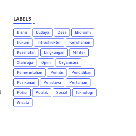
LABELS
Bisnis
Budaya
Desa
Ekonomi
Hukum
Infrastruktur
Kerohanian
Kesehatan
Lingkungan
Militer
Olahraga
Opini
Organisasi
Pemerintahan
Pemilu
Pendidikan
Perikanan
Peristiwa
Pertanian
l
Polisi
Politik
Sosial
Teknologi
Wisata