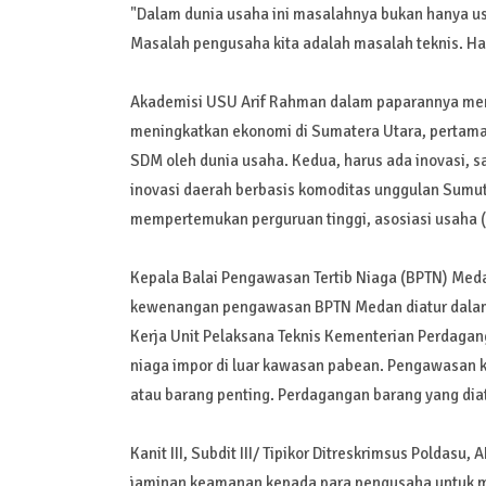
"Dalam dunia usaha ini masalahnya bukan hanya usa
Masalah pengusaha kita adalah masalah teknis. H
Akademisi USU Arif Rahman dalam paparannya meng
meningkatkan ekonomi di Sumatera Utara, pertam
SDM oleh dunia usaha. Kedua, harus ada inovasi, 
inovasi daerah berbasis komoditas unggulan Sumut
mempertemukan perguruan tinggi, asosiasi usaha 
Kepala Balai Pengawasan Tertib Niaga (BPTN) Med
kewenangan pengawasan BPTN Medan diatur dalam 
Kerja Unit Pelaksana Teknis Kementerian Perdaga
niaga impor di luar kawasan pabean. Pengawasan k
atau barang penting. Perdagangan barang yang diat
Kanit III, Subdit III/ Tipikor Ditreskrimsus Polda
jaminan keamanan kepada para pengusaha untuk menj