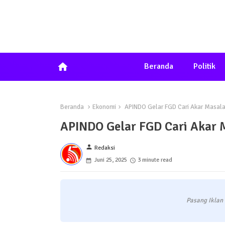
home
Beranda
Politik
Beranda
Ekonomi
APINDO Gelar FGD Cari Akar Masal
APINDO Gelar FGD Cari Akar 
person
Redaksi
Juni 25, 2025
3 minute read
Pasang Iklan