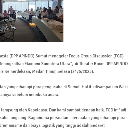
nesia (DPP APINDO) Sumut menggelar Focus Group Discussion (FGD)
Meningkatkan Ekonomi Sumatera Utara", di Theater Room DPP APINDO
ntis Kemerdekaan, Medan Timur, Selasa (24/6/2025).
lah yang dihadapi para pengusaha di Sumut. Hal itu disampaikan Waki
utannya sebelum membuka acara.
s langsung oleh Kapoldasu. Dan kami sambut dengan baik. FGD ini jadi
usaha langsung. Bagaimana persoalan - persoalan yang dihadapi para
 premanisme dan biaya logistik yang tinggi adalah Sederet