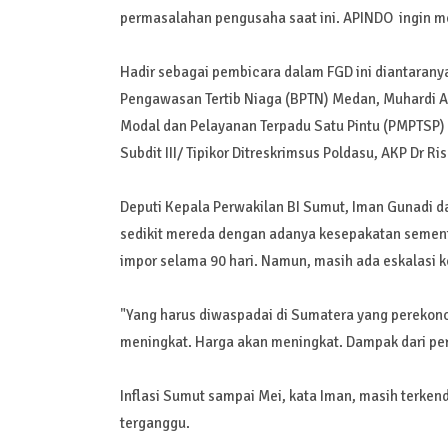
permasalahan pengusaha saat ini. APINDO ingin men
Hadir sebagai pembicara dalam FGD ini diantaranya
Pengawasan Tertib Niaga (BPTN) Medan, Muhardi A
Modal dan Pelayanan Terpadu Satu Pintu (PMPTSP) S
Subdit III/ Tipikor Ditreskrimsus Poldasu, AKP Dr R
Deputi Kepala Perwakilan BI Sumut, Iman Gunadi 
sedikit mereda dengan adanya kesepakatan sementa
impor selama 90 hari. Namun, masih ada eskalasi ko
"Yang harus diwaspadai di Sumatera yang perekon
meningkat. Harga akan meningkat. Dampak dari pera
Inflasi Sumut sampai Mei, kata Iman, masih terkend
terganggu.