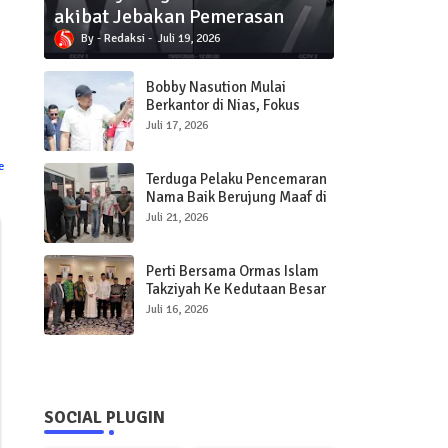
akibat Jebakan Pemerasan
Redaksi
Juli 19, 2026
Bobby Nasution Mulai
Berkantor di Nias, Fokus
Percepat Pembangunan
Juli 17, 2026
Infrastruktur dan Pelayanan
Publik
e
Terduga Pelaku Pencemaran
Nama Baik Berujung Maaf di
Polres Sibolga
Juli 21, 2026
Perti Bersama Ormas Islam
Takziyah Ke Kedutaan Besar
Qatar
Juli 16, 2026
SOCIAL PLUGIN