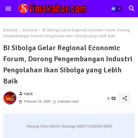
Beranda
Ekonomi
BI Sibolga Gelar Regional Economic Forum, Dorong
Pengembangan Industri Pengolahan Ikan Sibolga yang Lebih Baik
BI Sibolga Gelar Regional Economic
Forum, Dorong Pengembangan Industri
Pengolahan Ikan Sibolga yang Lebih
Baik
person
SW25
share
0
Februari 15, 2025
2 minute read
Pasang Iklan Disini Hubungi 085173292055 (WA)