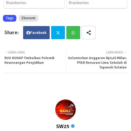
Tags
Ekonomi
Facebook
Twit
Wha
LEBIH LAMA
LEBIH BARU
RUU KUHAP Timbulkan Polemik
Gelontorkan Anggaran Rp1,45 Miliar,
ter
tsa
Kewenangan Penyidikan
PTAR Renovasi Lima Sekolah di
Tapanuli Selatan
pp
SW25