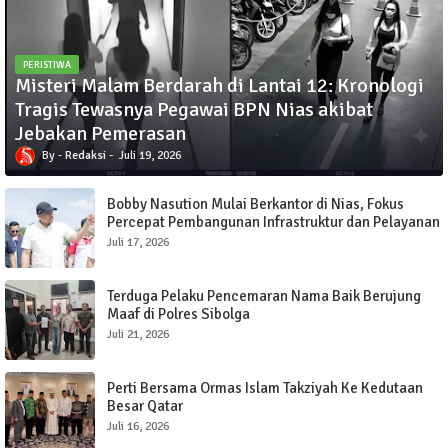
PERISTIWA
Misteri Malam Berdarah di Lantai 12: Kronologi
Tragis Tewasnya Pegawai BPN Nias akibat
Jebakan Pemerasan
Redaksi
Juli 19, 2026
Bobby Nasution Mulai Berkantor di Nias, Fokus
Percepat Pembangunan Infrastruktur dan Pelayanan
Publik
Juli 17, 2026
Terduga Pelaku Pencemaran Nama Baik Berujung
Maaf di Polres Sibolga
Juli 21, 2026
Perti Bersama Ormas Islam Takziyah Ke Kedutaan
Besar Qatar
Juli 16, 2026