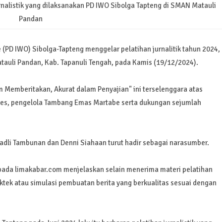
rnalistik yang dilaksanakan PD IWO Sibolga Tapteng di SMAN Matauli
Pandan
(PD IWO) Sibolga-Tapteng menggelar pelatihan jurnalitik tahun 2024,
tauli Pandan, Kab. Tapanuli Tengah, pada Kamis (19/12/2024).
 Memberitakan, Akurat dalam Penyajian" ini terselenggara atas
ces, pengelola Tambang Emas Martabe serta dukungan sejumlah
adli Tambunan dan Denni Siahaan turut hadir sebagai narasumber.
pada limakabar.com menjelaskan selain menerima materi pelatihan
aktek atau simulasi pembuatan berita yang berkualitas sesuai dengan