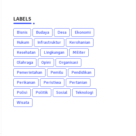
LABELS
Bisnis
Budaya
Desa
Ekonomi
Hukum
Infrastruktur
Kerohanian
Kesehatan
Lingkungan
Militer
Olahraga
Opini
Organisasi
Pemerintahan
Pemilu
Pendidikan
Perikanan
Peristiwa
Pertanian
Polisi
Politik
Sosial
Teknologi
Wisata