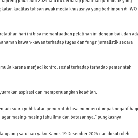
Tapteng pada Juni 2024 lalu itu berharap pelatihan jurnalistik yang
ngkatan kualitas tulisan awak media khususnya yang berhimpun di IWO
elatihan hari ini bisa memanfaatkan pelatihan ini dengan baik dan ad
mahaman kawan-kawan terhadap tugas dan fungsi jurnalistik secara
si mulia karena menjadi kontrol sosial terhadap terhadap pemerintah
uarakan aspirasi dan memperjuangkan keadilan.
njadi suara publik atau pemerintah bisa memberi dampak negatif bag
g, agar masing-masing tahu ilmu dan batasannya," pungkasnya.
erlangsung satu hari yakni Kamis 19 Desember 2024 dan diikuti oleh