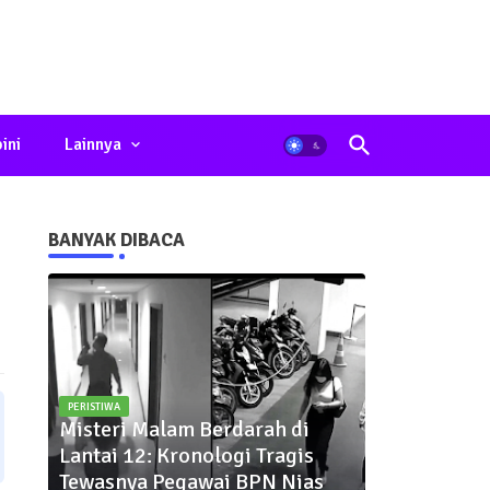
ini
Lainnya
BANYAK DIBACA
PERISTIWA
Misteri Malam Berdarah di
Lantai 12: Kronologi Tragis
Tewasnya Pegawai BPN Nias