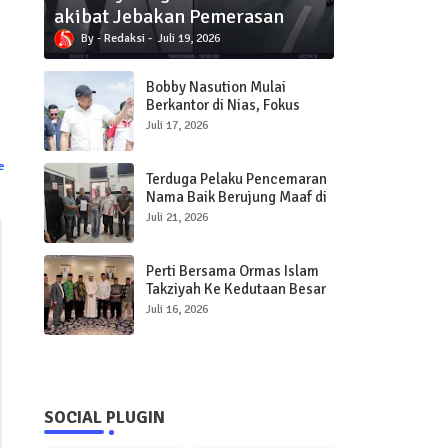
akibat Jebakan Pemerasan
Redaksi
Juli 19, 2026
Bobby Nasution Mulai
Berkantor di Nias, Fokus
Percepat Pembangunan
Juli 17, 2026
Infrastruktur dan Pelayanan
Publik
e
Terduga Pelaku Pencemaran
Nama Baik Berujung Maaf di
Polres Sibolga
Juli 21, 2026
Perti Bersama Ormas Islam
Takziyah Ke Kedutaan Besar
Qatar
Juli 16, 2026
SOCIAL PLUGIN