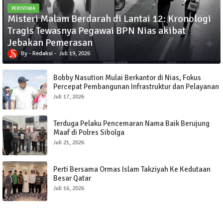
PERISTIWA
Misteri Malam Berdarah di Lantai 12: Kronologi
Tragis Tewasnya Pegawai BPN Nias akibat
Jebakan Pemerasan
Redaksi
Juli 19, 2026
Bobby Nasution Mulai Berkantor di Nias, Fokus
Percepat Pembangunan Infrastruktur dan Pelayanan
Publik
Juli 17, 2026
Terduga Pelaku Pencemaran Nama Baik Berujung
Maaf di Polres Sibolga
Juli 21, 2026
Perti Bersama Ormas Islam Takziyah Ke Kedutaan
Besar Qatar
Juli 16, 2026