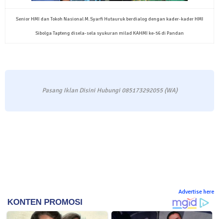
Senior HMI dan Tokoh Nasional M.Syarfi Hutauruk berdialog dengan kader-kader HMI
Sibolga Tapteng disela-sela syukuran milad KAHMI ke-56 di Pandan
Pasang Iklan Disini Hubungi 085173292055 (WA)
Advertise here