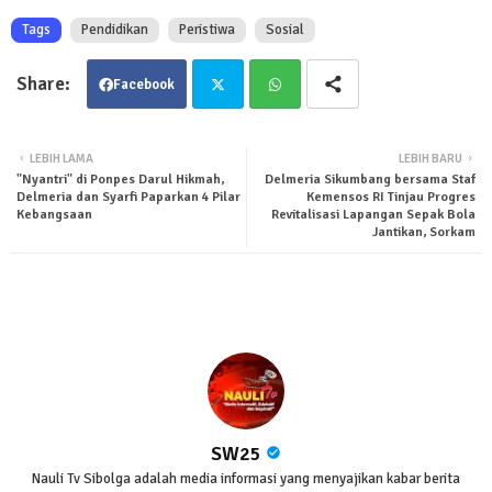
Tags
Pendidikan
Peristiwa
Sosial
Facebook
Twit
Wha
LEBIH LAMA
LEBIH BARU
"Nyantri" di Ponpes Darul Hikmah,
Delmeria Sikumbang bersama Staf
ter
tsa
Delmeria dan Syarfi Paparkan 4 Pilar
Kemensos RI Tinjau Progres
Kebangsaan
Revitalisasi Lapangan Sepak Bola
Jantikan, Sorkam
pp
SW25
Nauli Tv Sibolga adalah media informasi yang menyajikan kabar berita