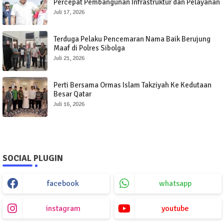
Percepat Pembangunan Infrastruktur dan Pelayanan
Publik
Juli 17, 2026
Terduga Pelaku Pencemaran Nama Baik Berujung
Maaf di Polres Sibolga
Juli 21, 2026
Perti Bersama Ormas Islam Takziyah Ke Kedutaan
Besar Qatar
Juli 16, 2026
SOCIAL PLUGIN
facebook
whatsapp
instagram
youtube