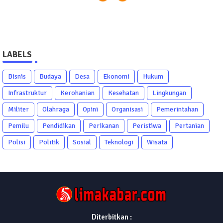
LABELS
Bisnis
Budaya
Desa
Ekonomi
Hukum
Infrastruktur
Kerohanian
Kesehatan
Lingkungan
Militer
Olahraga
Opini
Organisasi
Pemerintahan
Pemilu
Pendidikan
Perikanan
Peristiwa
Pertanian
Polisi
Politik
Sosial
Teknologi
Wisata
Diterbitkan :