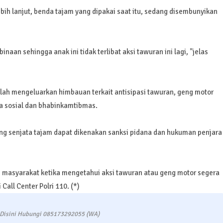
bih lanjut, benda tajam yang dipakai saat itu, sedang disembunyikan
aan sehingga anak ini tidak terlibat aksi tawuran ini lagi, "jelas
lah mengeluarkan himbauan terkait antisipasi tawuran, geng motor
a sosial dan bhabinkamtibmas.
ng senjata tajam dapat dikenakan sanksi pidana dan hukuman penjara
ri masyarakat ketika mengetahui aksi tawuran atau geng motor segera
Call Center Polri 110. (*)
 Disini Hubungi 085173292055 (WA)