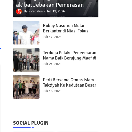
akibat Jebakan Pemerasan
Redaksi
Juli 19, 2026
Bobby Nasution Mulai
Berkantor di Nias, Fokus
Percepat Pembangunan
Juli 17, 2026
Infrastruktur dan Pelayanan
Publik
e
Terduga Pelaku Pencemaran
Nama Baik Berujung Maaf di
Polres Sibolga
Juli 21, 2026
Perti Bersama Ormas Islam
Takziyah Ke Kedutaan Besar
Qatar
Juli 16, 2026
SOCIAL PLUGIN