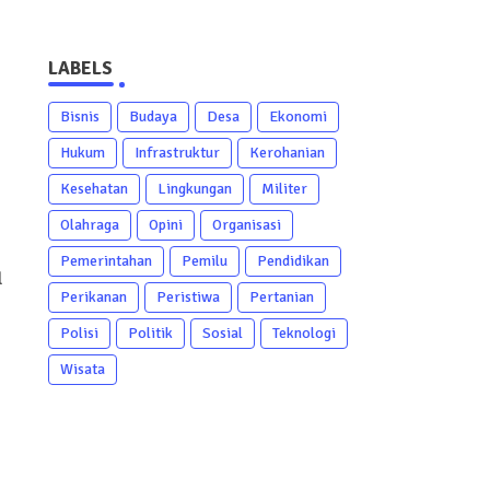
LABELS
Bisnis
Budaya
Desa
Ekonomi
Hukum
Infrastruktur
Kerohanian
Kesehatan
Lingkungan
Militer
Olahraga
Opini
Organisasi
Pemerintahan
Pemilu
Pendidikan
l
Perikanan
Peristiwa
Pertanian
Polisi
Politik
Sosial
Teknologi
Wisata