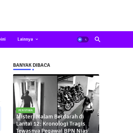
ini
Lainnya
BANYAK DIBACA
PERISTIWA
Misteri Malam Berdarah di
Lantai 12: Kronologi Tragis
Tewasnya Pegawai BPN Nias