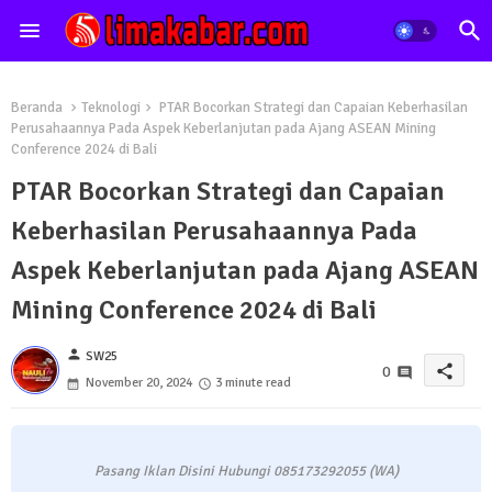
Beranda
Teknologi
PTAR Bocorkan Strategi dan Capaian Keberhasilan
Perusahaannya Pada Aspek Keberlanjutan pada Ajang ASEAN Mining
Conference 2024 di Bali
PTAR Bocorkan Strategi dan Capaian
Keberhasilan Perusahaannya Pada
Aspek Keberlanjutan pada Ajang ASEAN
Mining Conference 2024 di Bali
person
SW25
share
0
November 20, 2024
3 minute read
Pasang Iklan Disini Hubungi 085173292055 (WA)