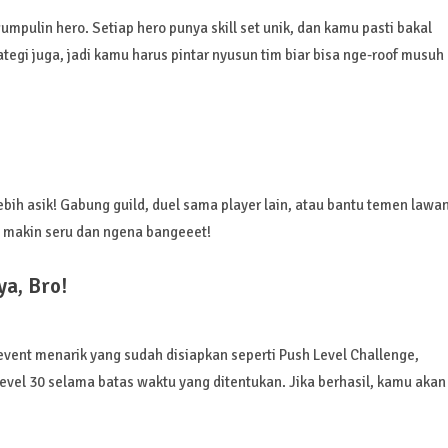
umpulin hero. Setiap hero punya skill set unik, dan kamu pasti bakal
gi juga, jadi kamu harus pintar nyusun tim biar bisa nge-roof musuh
lebih asik! Gabung guild, duel sama player lain, atau bantu temen lawa
o makin seru dan ngena bangeeet!
a, Bro!
ent menarik yang sudah disiapkan seperti Push Level Challenge,
vel 30 selama batas waktu yang ditentukan. Jika berhasil, kamu akan