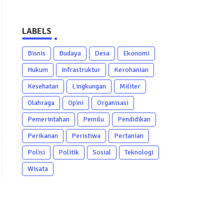
LABELS
Bisnis
Budaya
Desa
Ekonomi
Hukum
Infrastruktur
Kerohanian
Kesehatan
Lingkungan
Militer
Olahraga
Opini
Organisasi
Pemerintahan
Pemilu
Pendidikan
Perikanan
Peristiwa
Pertanian
Polisi
Politik
Sosial
Teknologi
Wisata