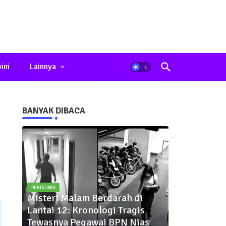
ini
Lainnya
BANYAK DIBACA
PERISTIWA
Misteri Malam Berdarah di
Lantai 12: Kronologi Tragis
Tewasnya Pegawai BPN Nias