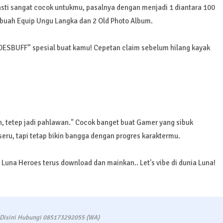
asti sangat cocok untukmu, pasalnya dengan menjadi 1 diantara 100
buah Equip Ungu Langka dan 2 Old Photo Album.
ROESBUFF” spesial buat kamu! Cepetan claim sebelum hilang kayak
n, tetep jadi pahlawan." Cocok banget buat Gamer yang sibuk
seru, tapi tetap bikin bangga dengan progres karaktermu.
Luna Heroes terus download dan mainkan.. Let's vibe di dunia Luna!
 Disini Hubungi 085173292055 (WA)