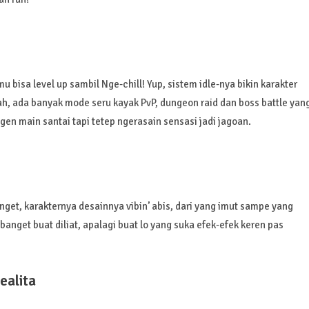
 bisa level up sambil Nge-chill! Yup, sistem idle-nya bikin karakter
ah, ada banyak mode seru kayak PvP, dungeon raid dan boss battle yan
gen main santai tapi tetep ngerasain sensasi jadi jagoan.
nget, karakternya desainnya vibin’ abis, dari yang imut sampe yang
banget buat diliat, apalagi buat lo yang suka efek-efek keren pas
ealita