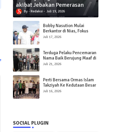
akibat Jebakan Pemerasan
Redaksi
Juli 19, 2026
Bobby Nasution Mulai
Berkantor di Nias, Fokus
Percepat Pembangunan
Juli 17, 2026
Infrastruktur dan Pelayanan
Publik
Terduga Pelaku Pencemaran
Nama Baik Berujung Maaf di
e
Polres Sibolga
Juli 21, 2026
Perti Bersama Ormas Islam
Takziyah Ke Kedutaan Besar
Qatar
Juli 16, 2026
SOCIAL PLUGIN