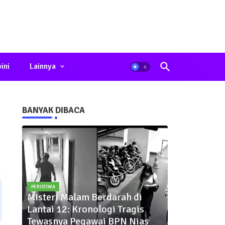
ini
Lainnya
BANYAK DIBACA
PERISTIWA
Misteri Malam Berdarah di
Lantai 12: Kronologi Tragis
Tewasnya Pegawai BPN Nias