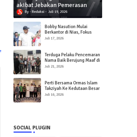
akibat Jebakan Pemerasan
Redaksi
Juli 19, 2026
Bobby Nasution Mulai
Berkantor di Nias, Fokus
Percepat Pembangunan
Juli 17, 2026
Infrastruktur dan Pelayanan
Publik
e
Terduga Pelaku Pencemaran
Nama Baik Berujung Maaf di
Polres Sibolga
Juli 21, 2026
Perti Bersama Ormas Islam
Takziyah Ke Kedutaan Besar
Qatar
Juli 16, 2026
SOCIAL PLUGIN