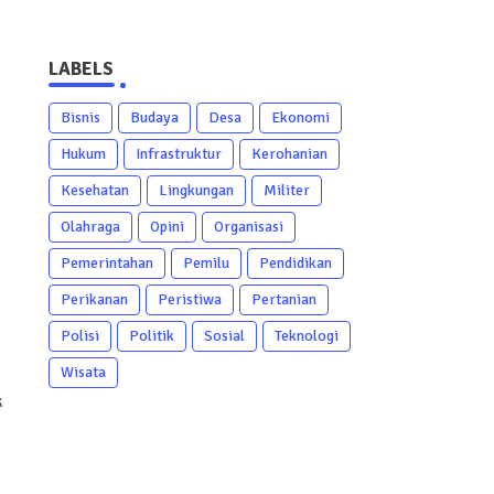
LABELS
Bisnis
Budaya
Desa
Ekonomi
Hukum
Infrastruktur
Kerohanian
Kesehatan
Lingkungan
Militer
Olahraga
Opini
Organisasi
Pemerintahan
Pemilu
Pendidikan
Perikanan
Peristiwa
Pertanian
Polisi
Politik
Sosial
Teknologi
Wisata
k