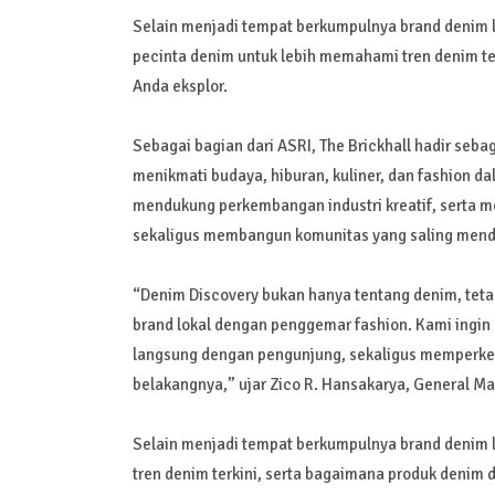
Selain menjadi tempat berkumpulnya brand denim l
pecinta denim untuk lebih memahami tren denim ter
Anda eksplor.
Sebagai bagian dari ASRI, The Brickhall hadir seb
menikmati budaya, hiburan, kuliner, dan fashion da
mendukung perkembangan industri kreatif, serta 
sekaligus membangun komunitas yang saling men
“Denim Discovery bukan hanya tentang denim, te
brand lokal dengan penggemar fashion. Kami ingin 
langsung dengan pengunjung, sekaligus memperkena
belakangnya,” ujar Zico R. Hansakarya, General 
Selain menjadi tempat berkumpulnya brand denim l
tren denim terkini, serta bagaimana produk denim 