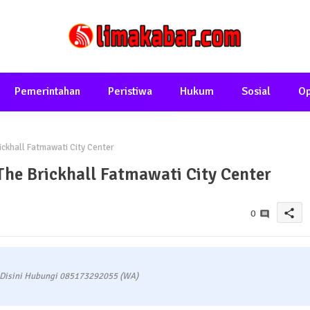
Pemerintahan
Peristiwa
Hukum
Sosial
Op
ickhall Fatmawati City Center
The Brickhall Fatmawati City Center
share
0
 Disini Hubungi 085173292055 (WA)