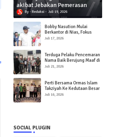
akibat Jebakan Pemerasan
Redaksi
Juli 19, 2026
Bobby Nasution Mulai
Berkantor di Nias, Fokus
Percepat Pembangunan
Juli 17, 2026
Infrastruktur dan Pelayanan
Publik
Terduga Pelaku Pencemaran
Nama Baik Berujung Maaf di
e
Polres Sibolga
Juli 21, 2026
Perti Bersama Ormas Islam
Takziyah Ke Kedutaan Besar
Qatar
Juli 16, 2026
SOCIAL PLUGIN