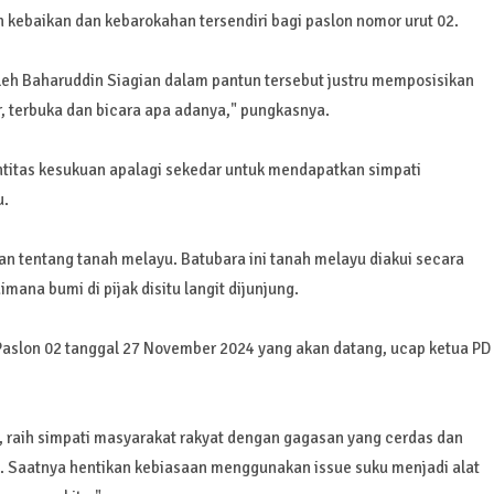
 kebaikan dan kebarokahan tersendiri bagi paslon nomor urut 02.
leh Baharuddin Siagian dalam pantun tersebut justru memposisikan
r, terbuka dan bicara apa adanya," pungkasnya.
titas kesukuan apalagi sekedar untuk mendapatkan simpati
u.
an tentang tanah melayu. Batubara ini tanah melayu diakui secara
ana bumi di pijak disitu langit dijunjung.
h Paslon 02 tanggal 27 November 2024 yang akan datang, ucap ketua PD
, raih simpati masyarakat rakyat dengan gagasan yang cerdas dan
 Saatnya hentikan kebiasaan menggunakan issue suku menjadi alat