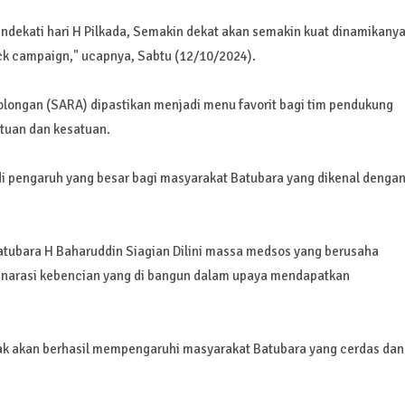
mendekati hari H Pilkada, Semakin dekat akan semakin kuat dinamikany
ck campaign," ucapnya, Sabtu (12/10/2024).
olongan (SARA) dipastikan menjadi menu favorit bagi tim pendukung
atuan dan kesatuan.
i pengaruh yang besar bagi masyarakat Batubara yang dikenal denga
batubara H Baharuddin Siagian Dilini massa medsos yang berusaha
 narasi kebencian yang di bangun dalam upaya mendapatkan
dak akan berhasil mempengaruhi masyarakat Batubara yang cerdas dan