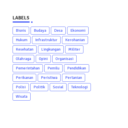
LABELS
Bisnis
Budaya
Desa
Ekonomi
Hukum
Infrastruktur
Kerohanian
Kesehatan
Lingkungan
Militer
Olahraga
Opini
Organisasi
Pemerintahan
Pemilu
Pendidikan
Perikanan
Peristiwa
Pertanian
Polisi
Politik
Sosial
Teknologi
Wisata