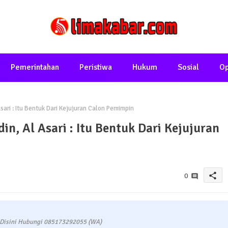
Pemerintahan
Peristiwa
Hukum
Sosial
Op
ari : Itu Bentuk Dari Kejujuran Calon Pemimpin
n, Al Asari : Itu Bentuk Dari Kejujuran
share
0
 Disini Hubungi 085173292055 (WA)