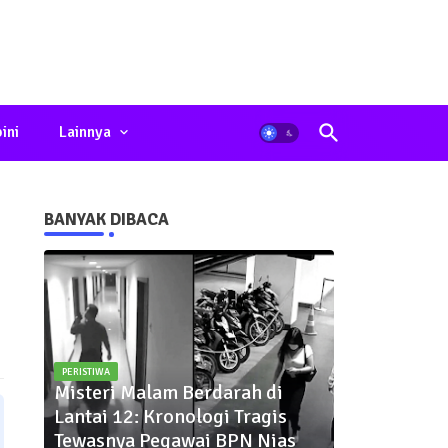
ini
Lainnya
BANYAK DIBACA
PERISTIWA
Misteri Malam Berdarah di
Lantai 12: Kronologi Tragis
Tewasnya Pegawai BPN Nias