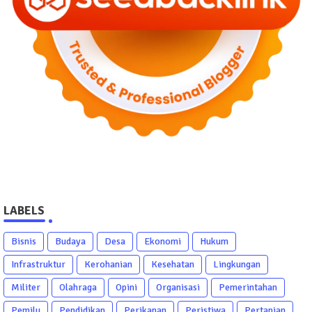
LABELS
Bisnis
Budaya
Desa
Ekonomi
Hukum
Infrastruktur
Kerohanian
Kesehatan
Lingkungan
Militer
Olahraga
Opini
Organisasi
Pemerintahan
Pemilu
Pendidikan
Perikanan
Peristiwa
Pertanian