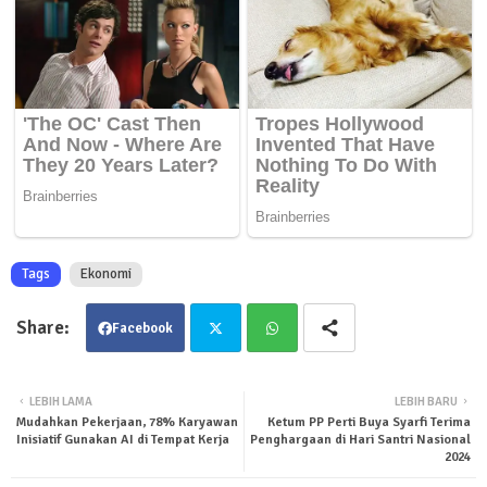
Tags
Ekonomi
Facebook
Twit
Wha
LEBIH LAMA
LEBIH BARU
Mudahkan Pekerjaan, 78% Karyawan
Ketum PP Perti Buya Syarfi Terima
ter
tsa
Inisiatif Gunakan AI di Tempat Kerja
Penghargaan di Hari Santri Nasional
2024
pp