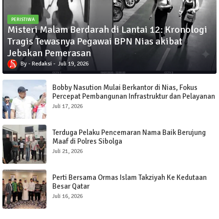
PERISTIWA
Misteri Malam Berdarah di Lantai 12: Kronologi
Tragis Tewasnya Pegawai BPN Nias akibat
Jebakan Pemerasan
Redaksi
Juli 19, 2026
Bobby Nasution Mulai Berkantor di Nias, Fokus
Percepat Pembangunan Infrastruktur dan Pelayanan
Publik
Juli 17, 2026
Terduga Pelaku Pencemaran Nama Baik Berujung
Maaf di Polres Sibolga
Juli 21, 2026
Perti Bersama Ormas Islam Takziyah Ke Kedutaan
Besar Qatar
Juli 16, 2026