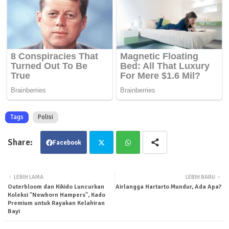
Tags
Polisi
Facebook
Twit
Wha
LEBIH LAMA
LEBIH BARU
Outerbloom dan Kikido Luncurkan
Airlangga Hartarto Mundur, Ada Apa?
ter
tsa
Koleksi "Newborn Hampers", Kado
Premium untuk Rayakan Kelahiran
Bayi
pp