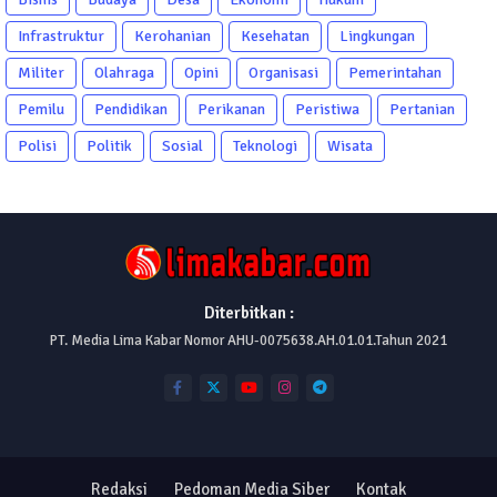
Infrastruktur
Kerohanian
Kesehatan
Lingkungan
Militer
Olahraga
Opini
Organisasi
Pemerintahan
Pemilu
Pendidikan
Perikanan
Peristiwa
Pertanian
Polisi
Politik
Sosial
Teknologi
Wisata
Diterbitkan :
PT. Media Lima Kabar Nomor AHU-0075638.AH.01.01.Tahun 2021
Redaksi
Pedoman Media Siber
Kontak