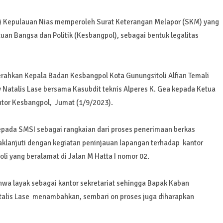
SI) Kepulauan Nias memperoleh Surat Keterangan Melapor (SKM) yang
an Bangsa dan Politik (Kesbangpol), sebagai bentuk legalitas
hkan Kepala Badan Kesbangpol Kota Gunungsitoli Alfian Temali
y Natalis Lase bersama Kasubdit teknis Alperes K. Gea kepada Ketua
tor Kesbangpol, Jumat (1/9/2023).
pada SMSI sebagai rangkaian dari proses penerimaan berkas
klanjuti dengan kegiatan peninjauan lapangan terhadap kantor
li yang beralamat di Jalan M Hatta I nomor 02.
hwa layak sebagai kantor sekretariat sehingga Bapak Kaban
talis Lase menambahkan, sembari on proses juga diharapkan