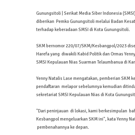
Gunungsitoli | Serikat Media Siber Indonesia (SM
diberikan Pemko Gunungsitoli melalui Badan Kesatu
terhadap keberadaan SMSI di Kota Gunungsitoli.
SKM bernomor 220/07/SKM/Kesbangpol/2023 disera
Harefa yang diwakili Kabid Politik dan Ormas Yenn
SMSI Kepulauan Nias Suarman Telaumbanua di Kan
Yenny Natalis Lase mengatakan, pemberian SKM ke
pendaftaran melapor sebelumnya kemudian ditinda
sekretariat SMSI Kepulauan Nias di Kota Gunungsito
"Dari peninjauan di lokasi, kami berkesimpulan ba
Kesbangpol mengeluarkan SKM ini", kata Yenny Na
pembenahannya ke depan.