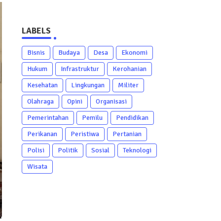
LABELS
Bisnis
Budaya
Desa
Ekonomi
Hukum
Infrastruktur
Kerohanian
Kesehatan
Lingkungan
Militer
Olahraga
Opini
Organisasi
Pemerintahan
Pemilu
Pendidikan
Perikanan
Peristiwa
Pertanian
Polisi
Politik
Sosial
Teknologi
Wisata