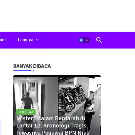
ini
Lainnya
BANYAK DIBACA
PERISTIWA
Misteri Malam Berdarah di
Lantai 12: Kronologi Tragis
Tewasnya Pegawai BPN Nias