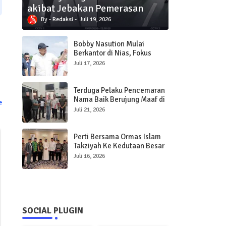
akibat Jebakan Pemerasan
Redaksi
Juli 19, 2026
Bobby Nasution Mulai
Berkantor di Nias, Fokus
Percepat Pembangunan
Juli 17, 2026
Infrastruktur dan Pelayanan
Publik
Terduga Pelaku Pencemaran
Nama Baik Berujung Maaf di
e
Polres Sibolga
Juli 21, 2026
Perti Bersama Ormas Islam
Takziyah Ke Kedutaan Besar
Qatar
Juli 16, 2026
SOCIAL PLUGIN