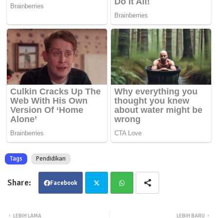
Tags
Pendidikan
Facebook
Twit
Wha
LEBIH LAMA
LEBIH BARU