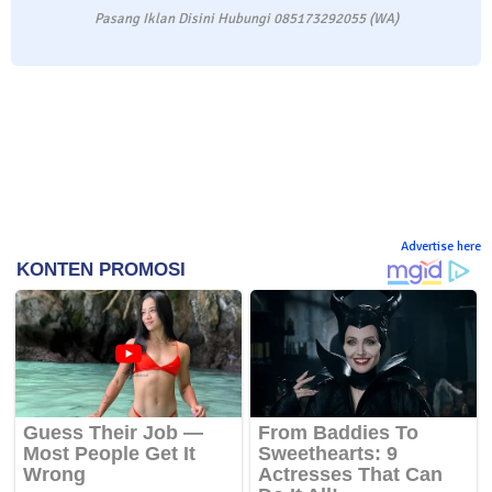
Pasang Iklan Disini Hubungi 085173292055 (WA)
Advertise here