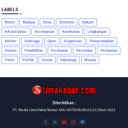
LABELS
Bisnis
Budaya
Desa
Ekonomi
Hukum
Infrastruktur
Kerohanian
Kesehatan
Lingkungan
Militer
Olahraga
Opini
Organisasi
Pemerintahan
Pemilu
Pendidikan
Perikanan
Peristiwa
Pertanian
Polisi
Politik
Sosial
Teknologi
Wisata
Diterbitkan :
PT. Media Lima Kabar Nomor AHU-0075638.AH.01.01.Tahun 2021