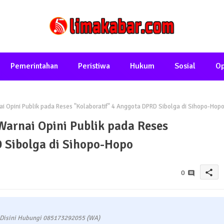
Pemerintahan
Peristiwa
Hukum
Sosial
Op
i Opini Publik pada Reses "Kolaboratif" 4 Anggota DPRD Sibolga di Sihopo-Hop
Warnai Opini Publik pada Reses
 Sibolga di Sihopo-Hopo
share
0
 Disini Hubungi 085173292055 (WA)