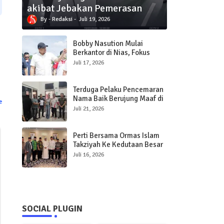
akibat Jebakan Pemerasan
Redaksi
Juli 19, 2026
Bobby Nasution Mulai
Berkantor di Nias, Fokus
Percepat Pembangunan
Juli 17, 2026
Infrastruktur dan Pelayanan
Publik
Terduga Pelaku Pencemaran
Nama Baik Berujung Maaf di
e
Polres Sibolga
Juli 21, 2026
Perti Bersama Ormas Islam
Takziyah Ke Kedutaan Besar
Qatar
Juli 16, 2026
SOCIAL PLUGIN