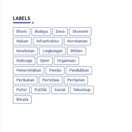
LABELS
Bisnis
Budaya
Desa
Ekonomi
Hukum
Infrastruktur
Kerohanian
Kesehatan
Lingkungan
Militer
Olahraga
Opini
Organisasi
Pemerintahan
Pemilu
Pendidikan
Perikanan
Peristiwa
Pertanian
Polisi
Politik
Sosial
Teknologi
Wisata