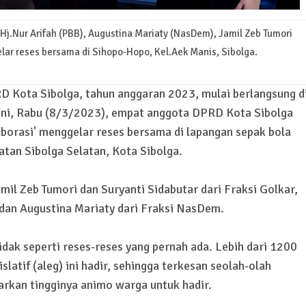
Hj.Nur Arifah (PBB), Augustina Mariaty (NasDem), Jamil Zeb Tumori
lar reses bersama di Sihopo-Hopo, Kel.Aek Manis, Sibolga.
 Kota Sibolga, tahun anggaran 2023, mulai berlangsung d
 ini, Rabu (8/3/2023), empat anggota DPRD Kota Sibolga
laborasi' menggelar reses bersama di lapangan sepak bola
tan Sibolga Selatan, Kota Sibolga.
il Zeb Tumori dan Suryanti Sidabutar dari Fraksi Golkar,
 dan Augustina Mariaty dari Fraksi NasDem.
idak seperti reses-reses yang pernah ada. Lebih dari 1200
latif (aleg) ini hadir, sehingga terkesan seolah-olah
rkan tingginya animo warga untuk hadir.