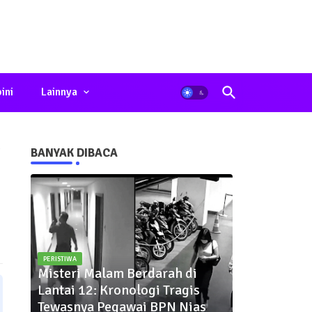
ini
Lainnya
o
BANYAK DIBACA
PERISTIWA
Misteri Malam Berdarah di
Lantai 12: Kronologi Tragis
Tewasnya Pegawai BPN Nias