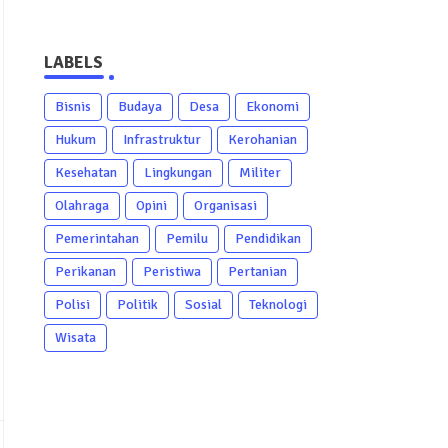
LABELS
Bisnis
Budaya
Desa
Ekonomi
Hukum
Infrastruktur
Kerohanian
Kesehatan
Lingkungan
Militer
Olahraga
Opini
Organisasi
Pemerintahan
Pemilu
Pendidikan
Perikanan
Peristiwa
Pertanian
Polisi
Politik
Sosial
Teknologi
Wisata