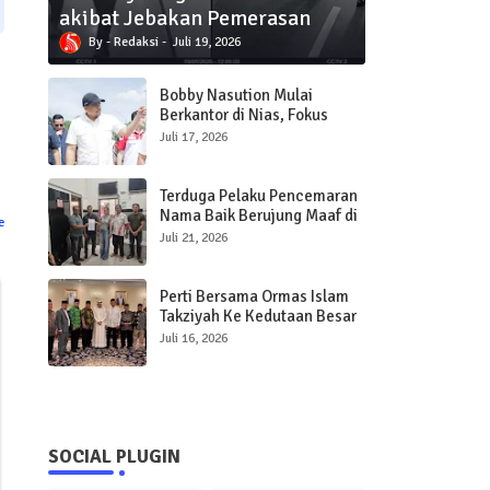
akibat Jebakan Pemerasan
Redaksi
Juli 19, 2026
Bobby Nasution Mulai
Berkantor di Nias, Fokus
Percepat Pembangunan
Juli 17, 2026
Infrastruktur dan Pelayanan
Publik
Terduga Pelaku Pencemaran
Nama Baik Berujung Maaf di
e
Polres Sibolga
Juli 21, 2026
Perti Bersama Ormas Islam
Takziyah Ke Kedutaan Besar
Qatar
Juli 16, 2026
SOCIAL PLUGIN