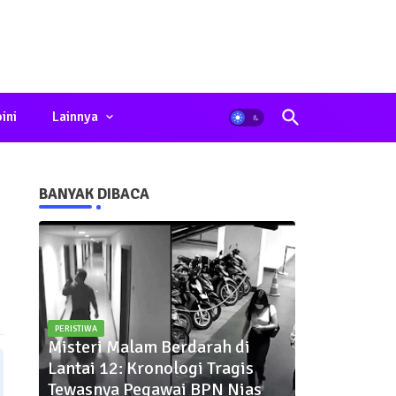
ini
Lainnya
BANYAK DIBACA
PERISTIWA
Misteri Malam Berdarah di
Lantai 12: Kronologi Tragis
Tewasnya Pegawai BPN Nias