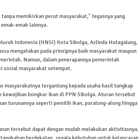
, tanpa memikirkan perut masyarakat," tegasnya yang
i emak-emak lainnya.
luruh Indonesia (HNSI) Kota Sibolga, Azlinda Hutagalung,
assa mengatakan pada prinsipnya baik masyarakat maupun
merintah. Namun, dalam penerapannya pemerintah
i sosial masyarakat setempat.
as masyarakatnya tergantung kepada usaha hasil tangkap
n kewajiban bongkar ikan di PPN Sibolga. Aturan tersebut
n turunannya seperti pemilih ikan, paralong-along hingga
unan tersebut dapat dengan mudah melakukan aktivitasnya.
n tangkahan berdekatan, segala kebutuhan untuk kelancaran