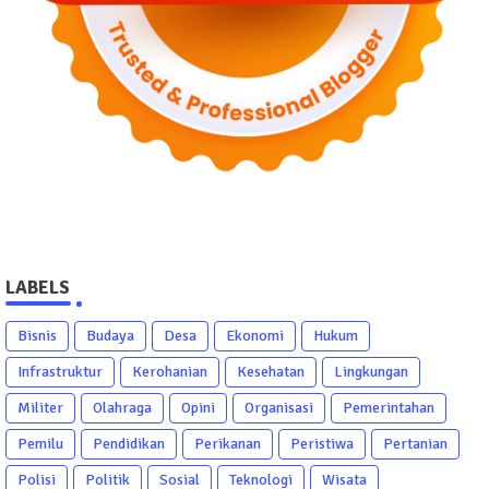
LABELS
Bisnis
Budaya
Desa
Ekonomi
Hukum
Infrastruktur
Kerohanian
Kesehatan
Lingkungan
Militer
Olahraga
Opini
Organisasi
Pemerintahan
Pemilu
Pendidikan
Perikanan
Peristiwa
Pertanian
Polisi
Politik
Sosial
Teknologi
Wisata