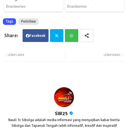
Tags
Peristiwa
Facebook
Twit
Wha
LEBIH LAMA
LEBIH BARU
ter
tsa
pp
SW25
Nauli Tv Sibolga adalah media informasi yang menyajikan kabar berita
Sibolga dan Tapanuli Tengah lebih informatif, kreatif dan inspiratif