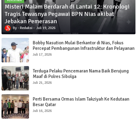
PERISTIWA
Misteri Malam Berdarah di Lantai 12: Kronologi
Tragis Tewasnya Pegawai BPN Nias akibat
Jebakan Pemerasan
Redaksi
Juli 19, 2026
Bobby Nasution Mulai Berkantor di Nias, Fokus
Percepat Pembangunan Infrastruktur dan Pelayanan
Publik
Juli 17, 2026
Terduga Pelaku Pencemaran Nama Baik Berujung
Maaf di Polres Sibolga
Juli 21, 2026
Perti Bersama Ormas Islam Takziyah Ke Kedutaan
Besar Qatar
Juli 16, 2026