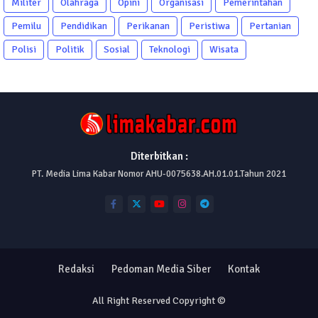
Militer
Olahraga
Opini
Organisasi
Pemerintahan
Pemilu
Pendidikan
Perikanan
Peristiwa
Pertanian
Polisi
Politik
Sosial
Teknologi
Wisata
Diterbitkan :
PT. Media Lima Kabar Nomor AHU-0075638.AH.01.01.Tahun 2021
Redaksi
Pedoman Media Siber
Kontak
All Right Reserved Copyright ©