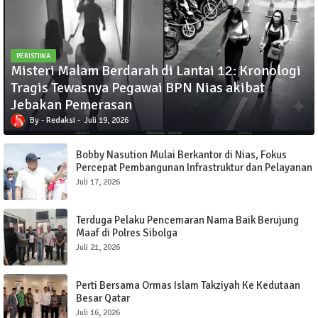
PERISTIWA
Misteri Malam Berdarah di Lantai 12: Kronologi
Tragis Tewasnya Pegawai BPN Nias akibat
Jebakan Pemerasan
Redaksi
Juli 19, 2026
Bobby Nasution Mulai Berkantor di Nias, Fokus
Percepat Pembangunan Infrastruktur dan Pelayanan
Publik
Juli 17, 2026
Terduga Pelaku Pencemaran Nama Baik Berujung
Maaf di Polres Sibolga
Juli 21, 2026
Perti Bersama Ormas Islam Takziyah Ke Kedutaan
Besar Qatar
Juli 16, 2026