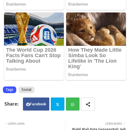
Tags
Sosial
Facebook
Twit
Wha
LEBIH LAMA
LEBIH BARU
Wakil Wali Kota Gunungsitoli Jadi