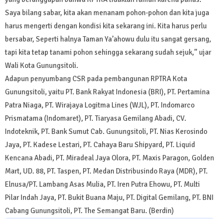
Saya bilang sabar, kita akan menanam pohon-pohon dan kita juga
harus mengerti dengan kondisi kita sekarang ini. Kita harus perlu
bersabar, Seperti halnya Taman Ya’ahowu dulu itu sangat gersang,
tapi kita tetap tanami pohon sehingga sekarang sudah sejuk,” ujar
Wali Kota Gunungsitoli.
Adapun penyumbang CSR pada pembangunan RPTRA Kota
Gunungsitoli, yaitu PT. Bank Rakyat Indonesia (BRI), PT. Pertamina
Patra Niaga, PT. Wirajaya Logitma Lines (WJL), PT. Indomarco
Prismatama (Indomaret), PT. Tiaryasa Gemilang Abadi, CV.
Indoteknik, PT. Bank Sumut Cab. Gunungsitoli, PT. Nias Kerosindo
Jaya, PT. Kadese Lestari, PT. Cahaya Baru Shipyard, PT. Liquid
Kencana Abadi, PT. Miradeal Jaya Olora, PT. Maxis Paragon, Golden
Mart, UD. 88, PT. Taspen, PT. Medan Distribusindo Raya (MDR), PT.
Elnusa/PT. Lambang Asas Mulia, PT. Iren Putra Ehowu, PT. Multi
Pilar Indah Jaya, PT. Bukit Buana Maju, PT. Digital Gemilang, PT. BNI
Cabang Gunungsitoli, PT. The Semangat Baru. (Berdin)