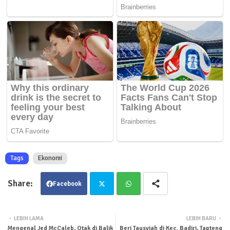
Tags
Ekonomi
Facebook
Twit
Wha
LEBIH LAMA
LEBIH BARU
Mengenal Jed McCaleb, Otak di Balik
Beri Tausyiah di Kec. Badiri, Tapteng