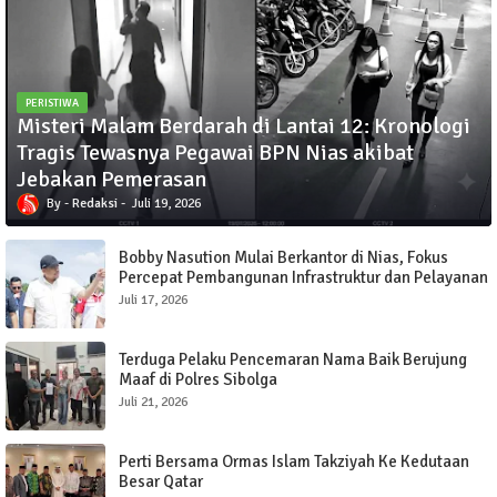
PERISTIWA
Misteri Malam Berdarah di Lantai 12: Kronologi
Tragis Tewasnya Pegawai BPN Nias akibat
Jebakan Pemerasan
Redaksi
Juli 19, 2026
Bobby Nasution Mulai Berkantor di Nias, Fokus
Percepat Pembangunan Infrastruktur dan Pelayanan
Publik
Juli 17, 2026
Terduga Pelaku Pencemaran Nama Baik Berujung
Maaf di Polres Sibolga
Juli 21, 2026
Perti Bersama Ormas Islam Takziyah Ke Kedutaan
Besar Qatar