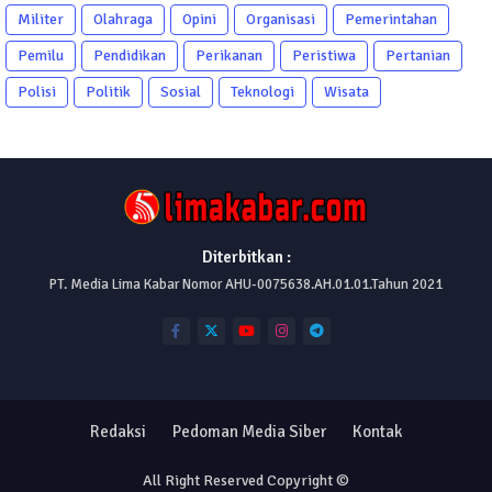
Militer
Olahraga
Opini
Organisasi
Pemerintahan
Pemilu
Pendidikan
Perikanan
Peristiwa
Pertanian
Polisi
Politik
Sosial
Teknologi
Wisata
Diterbitkan :
PT. Media Lima Kabar Nomor AHU-0075638.AH.01.01.Tahun 2021
Redaksi
Pedoman Media Siber
Kontak
All Right Reserved Copyright ©