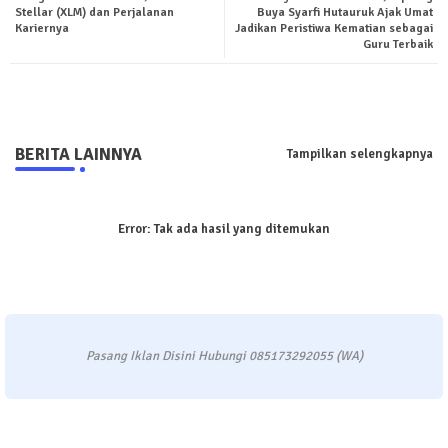
ter
tsa
Stellar (XLM) dan Perjalanan
Buya Syarfi Hutauruk Ajak Umat
Kariernya
Jadikan Peristiwa Kematian sebagai
Guru Terbaik
pp
BERITA LAINNYA
Tampilkan selengkapnya
Error:
Tak ada hasil yang ditemukan
Pasang Iklan Disini Hubungi 085173292055 (WA)