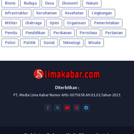
Bisnis
Budaya
Desa
Ekonomi
Hukum
Infrastruktur
Kerohanian
Kesehatan
Lingkungan
Militer
Olahraga
Opini
Organisasi
Pemerintahan
Pemilu
Pendidikan
Perikanan
Peristiwa
Pertanian
Polisi
Politik
Sosial
Teknologi
Wisata
Diterbitkan :
PT. Media Lima Kabar Nomor AHU-0075638.AH.01.01.Tahun 2021