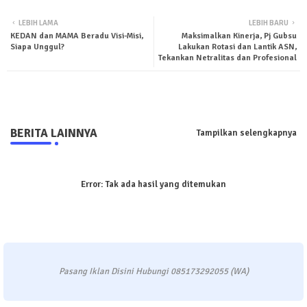
Twit
Wha
LEBIH LAMA
LEBIH BARU
KEDAN dan MAMA Beradu Visi-Misi,
Maksimalkan Kinerja, Pj Gubsu
ter
tsa
Siapa Unggul?
Lakukan Rotasi dan Lantik ASN,
Tekankan Netralitas dan Profesional
pp
BERITA LAINNYA
Tampilkan selengkapnya
Error:
Tak ada hasil yang ditemukan
Pasang Iklan Disini Hubungi 085173292055 (WA)