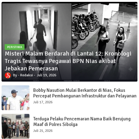
PERISTIWA
Misteri Malam Berdarah di Lantai 12: Kronologi
Tragis Tewasnya Pegawai BPN Nias akibat
Jebakan Pemerasan
Redaksi
Juli 19, 2026
Bobby Nasution Mulai Berkantor di Nias, Fokus
Percepat Pembangunan Infrastruktur dan Pelayanan
Publik
Juli 17, 2026
Terduga Pelaku Pencemaran Nama Baik Berujung
Maaf di Polres Sibolga
Juli 21, 2026