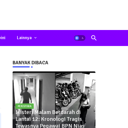
ini
Lainnya
BANYAK DIBACA
PERISTIWA
Misteri Malam Berdarah di
Lantai 12: Kronologi Tragis
Tewasnya Pegawai BPN Nias