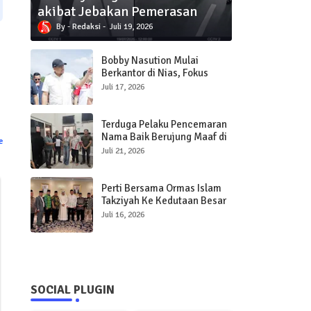
akibat Jebakan Pemerasan
Redaksi
Juli 19, 2026
Bobby Nasution Mulai
Berkantor di Nias, Fokus
Percepat Pembangunan
Juli 17, 2026
Infrastruktur dan Pelayanan
Publik
Terduga Pelaku Pencemaran
Nama Baik Berujung Maaf di
e
Polres Sibolga
Juli 21, 2026
Perti Bersama Ormas Islam
Takziyah Ke Kedutaan Besar
Qatar
Juli 16, 2026
SOCIAL PLUGIN