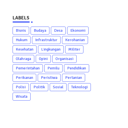
LABELS
Bisnis
Budaya
Desa
Ekonomi
Hukum
Infrastruktur
Kerohanian
Kesehatan
Lingkungan
Militer
Olahraga
Opini
Organisasi
Pemerintahan
Pemilu
Pendidikan
Perikanan
Peristiwa
Pertanian
Polisi
Politik
Sosial
Teknologi
Wisata