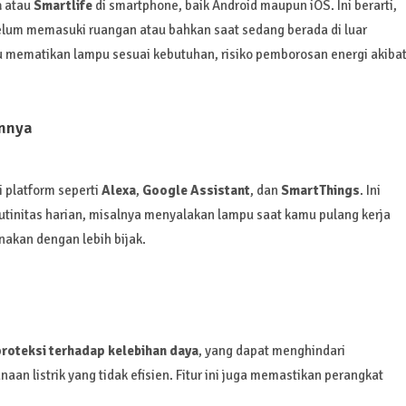
a
atau
Smartlife
di smartphone, baik Android maupun iOS. Ini berarti,
um memasuki ruangan atau bahkan saat sedang berada di luar
mematikan lampu sesuai kebutuhan, risiko pemborosan energi akiba
innya
 platform seperti
Alexa
,
Google Assistant
, dan
SmartThings
. Ini
initas harian, misalnya menyalakan lampu saat kamu pulang kerja
nakan dengan lebih bijak.
roteksi terhadap kelebihan daya
, yang dapat menghindari
an listrik yang tidak efisien. Fitur ini juga memastikan perangkat