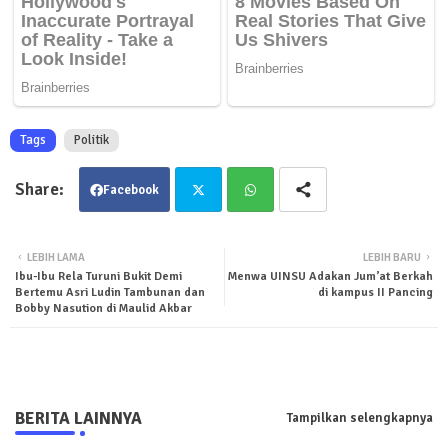
Tags
Politik
Facebook
Twit
Wha
LEBIH LAMA
LEBIH BARU
Ibu-Ibu Rela Turuni Bukit Demi
Menwa UINSU Adakan Jum’at Berkah
ter
tsa
Bertemu Asri Ludin Tambunan dan
di kampus II Pancing
Bobby Nasution di Maulid Akbar
pp
BERITA LAINNYA
Tampilkan selengkapnya